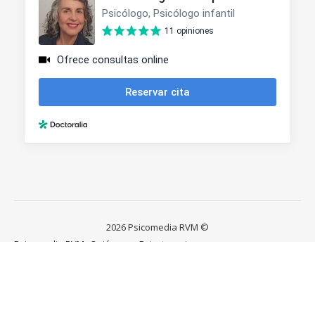
2026 Psicomedia RVM ©
Psicomedia RVM
Quién soy
Psicoterapia
Mediación en Conflictos
Cursos y Talleres
Contacta Conmigo
Ashe Tema de
WP Royal
.